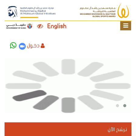
English
دخول
ترشح الآن