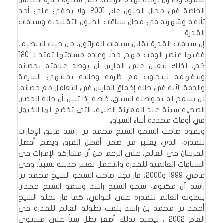
الخاصة في مجال الخيول عام 2001. ولا يخفى على أحد
تألقه وشهرته في مجال سباقات الخيول التقليدية وسباقات
القدرة.
إن سباقات القدرة تقابل سباقات الماراثون، من حيث التنظيم،
ففيها عنصر الوقت مهم جداً، وعادة مسافتها تمتد لـ 120
كم، لذلك يتعين على الفارس أن يوطد علاقته بحصانه
ويتفهمه ليتجاوب مع ظرفه وحالته بمنتهى السرعة
والدقة، لأنه في حالة إخفاق الفارس في التعامل مع حصانه،
لن يسمح له بمواصلة السباق، خاصة إذا تبين أن حالة الحصان
الصحية سيئة عند المعاينة الطبية، التي تخضع لها الخيول
في أوقات محددة أثناء السباق.
ويقود صاحب السمو الشيخ محمد بن راشد فريق الإمارات
للقدرة، الذي يعتبر من ضمن أفضل الفرق ويضم أفضل
الفرسان في العالم، على الرغم من أن مشاركة الإمارات في
السباقات العالمية للقدرة والتحمل تعتبر حديثة نسبياً. وفي
عامي 1999 و2000، فاز نجلا صاحب السمو الشيخ محمد بن
راشد آل مكتوم، سمو الشيخ راشد وسمو الشيخ حمدان
ببطولة العالم للقدرة على التوالي، كما فاز نجله الشيخ
أحمد بن محمد بن راشد بلقب بطولة العالم للقدرة في
العام 2002 ، ليصبح بذلك أصغر بطل سناً على مستوى