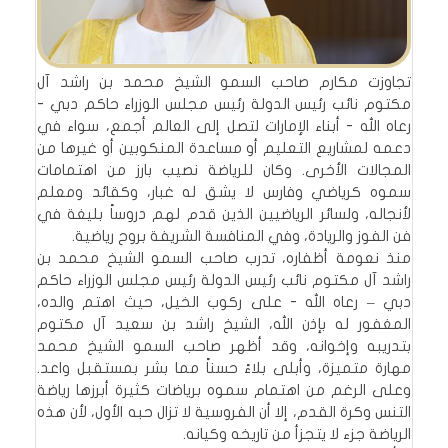
تجاوزت مكارم صاحب السمو الشيخ محمد بن راشد آل
مكتوم نائب رئيس الدولة رئيس مجلس الوزراء حاكم دبي -
رعاه الله - أبناء الإمارات لتصل إلى العالم أجمع، سواء في
دعمه لمشاريع التعليم أو مساعدة المنكوبين أو غيرها من
المجالات الأخرى. وكان للرياضة نصيب بارز من اهتمامات
سموه كرياضي وفارس لا يشق له غبار، وكقائد ومعلم
لأنجاله، ولسائر الرياضيين الذين قدم لهم دروساً بليغة في
فن الفوز والريادة، وفي المنافسة الشريفة بروح رياضية.
منذ نعومة أظفاره، تدرب صاحب السمو الشيخ محمد بن
راشد آل مكتوم نائب رئيس الدولة رئيس مجلس الوزراء حاكم
دبي – رعاه الله - على ركوب الخيل، حيث اهتم والده،
المغفور له بإذن الله، الشيخ راشد بن سعيد آل مكتوم
بتدريبه وإخوانه، وقد أظهر صاحب السمو الشيخ محمد
مهارة متميزة، وأبلى بلاءً حسناً مما بشر بمستقبل واعد.
وعلى الرغم من اهتمام سموه برياضات كثيرة أبرزها رياضة
التنس وكرة القدم، إلا أن الفروسية لا تزال حبه الأول، لأن هذه
الرياضة جزء لا يتجزأ من تاريخه وكيانه.