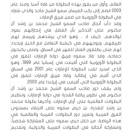
العالم، وأول من يفوز بهذه البطولة من قارة آسيا. ومنذ عام
2003 انضم إلى ركب الفرسان سمو الشيخ ماجد والذي شارك
في البطولة الأوروبية من ضمن فريق الإمارات.
وقد دأب أنجال صاحب السمو الشيخ محمد بن راشد آل
مكتوم على التذكير بأن الفضل في إنجازاتهم يعود
لوالدهم، كيف لا .. وهو الذي يرشدهم ويرسم لهم
طريقهم، ويوجههم في كيفية التعامل مع الخيل ويحدد
لهم متى يطلقون العنان للمهر في السباق، ومتى يكبحون
جماحه، وقد قاد سموه فريق دولة الإمارات للفوز في
البطولة الأوروبية التي أقيمت في إسبانيا عام 1999، وهو
الذي استرد لقب البطولة للإمارات عام 2001 في السباق
الذي أقيم في إيطاليا، وقاد فريق الإمارات للفوز في
البطولة الأوروبية التي أقيمت في إيرلندا عام 2003.
ولم يقف دور صاحب السمو الشيخ محمد بن راشد آل
مكتوم في تطوير رياضة القدرة في دولة الإمارات، وتنظيم
البطولات العالمية على أرض الإمارات، وآخرها بطولة محمد
بن راشد للقدرة، بل حرص سموه على الارتقاء بمستوى
الفرق العربية وتعزيز دور البطولات العربية والعالمية في
هذه الرياضة، من خلال حرص سموه على المشاركة شخصياً،
ومشاركة أنجاله في البطولات العربية والدولية، وتقديم