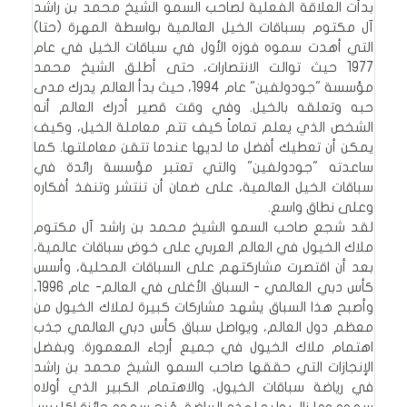
بدأت العلاقة الفعلية لصاحب السمو الشيخ محمد بن راشد
آل مكتوم بسباقات الخيل العالمية بواسطة المهرة (حتا)
التي أهدت سموه فوزه الأول في سباقات الخيل في عام
1977 حيث توالت الانتصارات، حتى أطلق الشيخ محمد
مؤسسة "جودولفين" عام 1994، حيث بدأ العالم يدرك مدى
حبه وتعلقه بالخيل. وفي وقت قصير أدرك العالم أنه
الشخص الذي يعلم تماماً كيف تتم معاملة الخيل، وكيف
يمكن أن تعطيك أفضل ما لديها عندما تتقن معاملتها. كما
ساعدته "جودولفين" والتي تعتبر مؤسسة رائدة في
سباقات الخيل العالمية، على ضمان أن تنتشر وتنفذ أفكاره
وعلى نطاق واسع.
لقد شجع صاحب السمو الشيخ محمد بن راشد آل مكتوم
ملاك الخيول في العالم العربي على خوض سباقات عالمية،
بعد أن اقتصرت مشاركتهم على السباقات المحلية، وأسس
كأس دبي العالمي - السباق الأغلى في العالم- عام 1996،
وأصبح هذا السباق يشهد مشاركات كبيرة لملاك الخيول من
معظم دول العالم، ويواصل سباق كأس دبي العالمي جذب
اهتمام ملاك الخيول في جميع أرجاء المعمورة. وبفضل
الإنجازات التي حققها صاحب السمو الشيخ محمد بن راشد
في رياضة سباقات الخيول، والاهتمام الكبير الذي أولاه
سموه وما زال يوليه لهذه الرياضة، مُنح سموه جائزة اكليبس