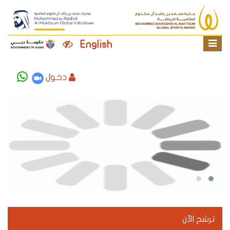
English
دخول
ترشح الآن